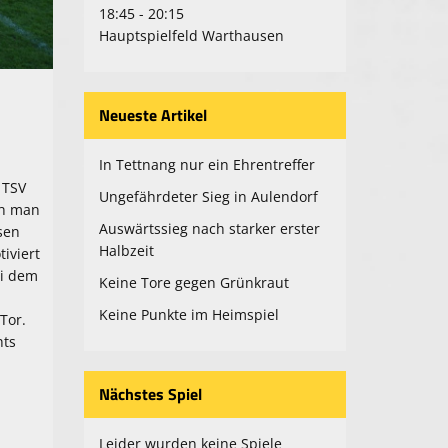
18:45 - 20:15
Hauptspielfeld Warthausen
Neueste Artikel
In Tettnang nur ein Ehrentreffer
 TSV
Ungefährdeter Sieg in Aulendorf
ah man
Auswärtssieg nach starker erster
sen
Halbzeit
iviert
ei dem
Keine Tore gegen Grünkraut
e
Keine Punkte im Heimspiel
Tor.
hts
Nächstes Spiel
Leider wurden keine Spiele