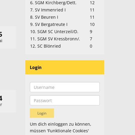
6. SGM Kirchberg/Dett.
12
7. SV Immenried I
11
8. SV Beuren I
11
9. SV Bergatreute I
10
10. SGM SC Unterzeil/D.
9
5
11. SGM SV Kressbronn/.
7
i
12. SC Blönried
0
Login
4
r
Um dich einloggen zu können,
müssen 'Funktionale Cookies'