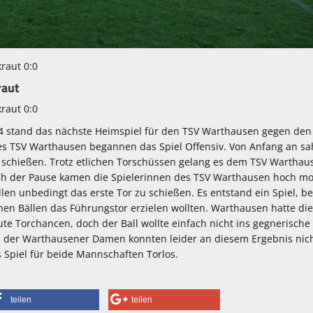
raut 0:0
raut
raut 0:0
 stand das nächste Heimspiel für den TSV Warthausen gegen den
s TSV Warthausen begannen das Spiel Offensiv. Von Anfang an s
u schießen. Trotz etlichen Torschüssen gelang es dem TSV Warthau
ach der Pause kamen die Spielerinnen des TSV Warthausen hoch mot
en unbedingt das erste Tor zu schießen. Es entstand ein Spiel, b
en Bällen das Führungstor erzielen wollten. Warthausen hatte di
te Torchancen, doch der Ball wollte einfach nicht ins gegnerische 
 der Warthausener Damen konnten leider an diesem Ergebnis nic
 Spiel für beide Mannschaften Torlos.
teilen
teilen