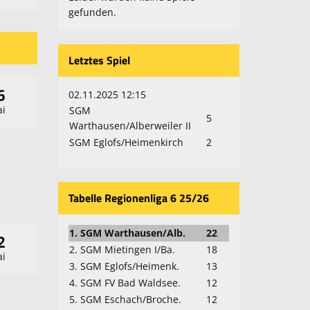
gefunden.
Letztes Spiel
6
02.11.2025 12:15
i
SGM
5
Warthausen/Alberweiler II
SGM Eglofs/Heimenkirch
2
Tabelle Regionenliga 6 25/26
1. SGM Warthausen/Alb.
22
2
2. SGM Mietingen I/Ba.
18
i
3. SGM Eglofs/Heimenk.
13
4. SGM FV Bad Waldsee.
12
5. SGM Eschach/Broche.
12