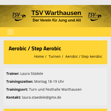
Home
Aerobic / Step Aerobic
Verein
Home
Turnen
Aerobic / Step Aerobic
Spielplan
Fußball
Trainer:
Laura Städele
Trainingszeiten:
Montag 18-19 Uhr
Tischtennis
Trainingsort:
Turn und Festhalle Warthausen
Turnen
Kontakt:
laura.staedele@gmx.de
Karate