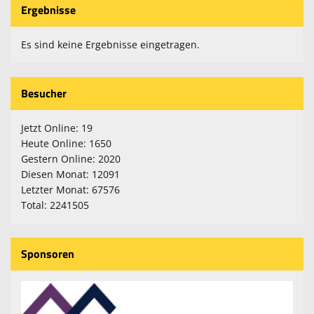
Ergebnisse
Fitness und Gesundheitssport
Volleyball
Es sind keine Ergebnisse eingetragen.
Freizeitsport
Besucher
Kontaktformular
Mitglied werden
Jetzt Online: 19
Heute Online: 1650
Datenänderung für Mitglieder
Gestern Online: 2020
Diesen Monat: 12091
Sponsoren
Letzter Monat: 67576
Total: 2241505
Wir suchen Dich!
Miete mich
Sponsoren
100 Jahre TSV
Anmeldung Jugendturnier 2026