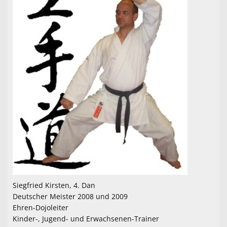
Fitness und Gesundheitssport
Volleyball
Freizeitsport
Kontaktformular
Mitglied werden
Datenänderung für Mitglieder
Sponsoren
Wir suchen Dich!
Miete mich
Siegfried Kirsten, 4. Dan
Deutscher Meister 2008 und 2009
100 Jahre TSV
Ehren-Dojoleiter
Kinder-, Jugend- und Erwachsenen-Trainer
Anmeldung Jugendturnier 2026