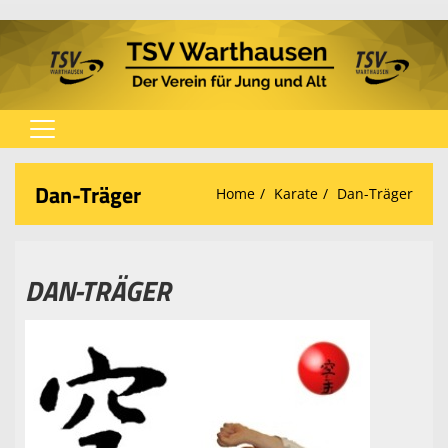
Home
Dan-Träger
Home
Karate
Dan-Träger
Verein
Spielplan
DAN-TRÄGER
Fußball
Tischtennis
Turnen
Karate