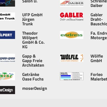
Salon D.
Schreine
Daiber
UFP GmbH
Gabler
Jürgen
Draht-
Trunk
Bauschlo
Theodor
Fa. Endr
Wölpert
Motorge
GmbH & Co.
KG
Gapp &
Wölfle
Gapp Freie
GmbH
Architekten
Getränke
Forleo
Oase Fuchs
Malerbet
moserDesign