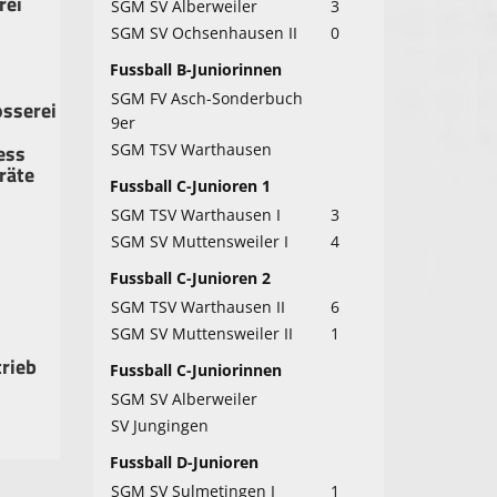
rei
SGM SV Alberweiler
3
SGM SV Ochsenhausen II
0
Fussball B-Juniorinnen
SGM FV Asch-Sonderbuch
sserei
9er
ess
SGM TSV Warthausen
räte
Fussball C-Junioren 1
SGM TSV Warthausen I
3
SGM SV Muttensweiler I
4
Fussball C-Junioren 2
SGM TSV Warthausen II
6
SGM SV Muttensweiler II
1
rieb
Fussball C-Juniorinnen
SGM SV Alberweiler
SV Jungingen
Fussball D-Junioren
SGM SV Sulmetingen I
1