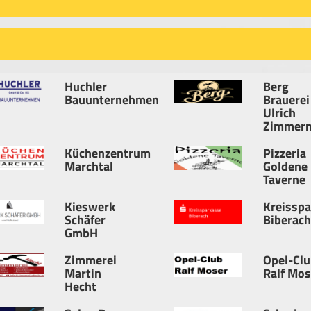
Huchler
Berg
Bauunternehmen
Brauerei
Ulrich
Zimmer
Küchenzentrum
Pizzeria
Marchtal
Goldene
Taverne
Kieswerk
Kreisspa
Schäfer
Biberach
GmbH
Zimmerei
Opel-Clu
Martin
Ralf Mos
Hecht