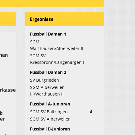
Ergebnisse
Fussball Damen 1
SGM
Warthausen/Alberweiler II
man
SGM SV
Kressbronn/Langenargen I
Fussball Damen 2
SV Burgrieden
SGM Alberweiler
rkasse
III/Warthausen II
Fussball A-Junioren
b
SGM SV Baltringen
4
er
SGM SV Alberweiler
1
Fussball B-Junioren