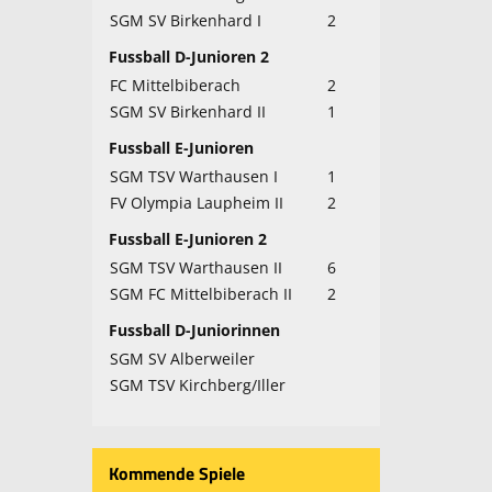
SGM SV Birkenhard I
2
Fussball D-Junioren 2
FC Mittelbiberach
2
SGM SV Birkenhard II
1
Fussball E-Junioren
SGM TSV Warthausen I
1
FV Olympia Laupheim II
2
Fussball E-Junioren 2
SGM TSV Warthausen II
6
SGM FC Mittelbiberach II
2
Fussball D-Juniorinnen
SGM SV Alberweiler
SGM TSV Kirchberg/Iller
Kommende Spiele