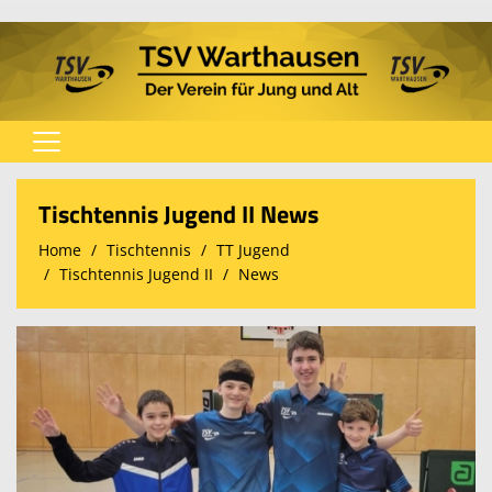
Home
Tischtennis Jugend II News
Verein
Home
Tischtennis
TT Jugend
Tischtennis Jugend II
News
Spielplan
Fußball
Tischtennis
Turnen
Karate