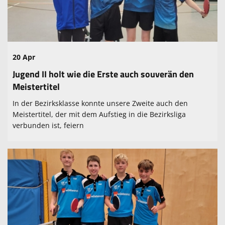
Fitness und Gesundheitssport
Volleyball
Freizeitsport
20 Apr
Kontaktformular
Jugend II holt wie die Erste auch souverän den
Meistertitel
Mitglied werden
In der Bezirksklasse konnte unsere Zweite auch den
Datenänderung für Mitglieder
Meistertitel, der mit dem Aufstieg in die Bezirksliga
verbunden ist, feiern
Sponsoren
Wir suchen Dich!
Miete mich
100 Jahre TSV
Anmeldung Jugendturnier 2026