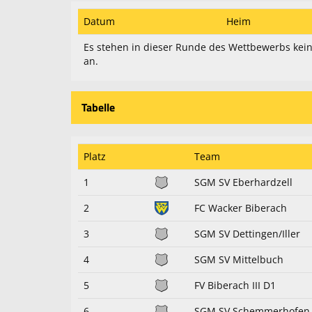
Datum
Heim
Es stehen in dieser Runde des Wettbewerbs kein
an.
Tabelle
Platz
Team
1
SGM SV Eberhardzell
2
FC Wacker Biberach
3
SGM SV Dettingen/Iller
4
SGM SV Mittelbuch
5
FV Biberach III D1
6
SGM SV Schemmerhofen