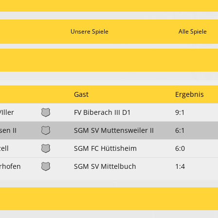
Unsere Spiele
Alle Spiele
Gast
Ergebnis
Iller
FV Biberach III D1
9:1
en II
SGM SV Muttensweiler II
6:1
ell
SGM FC Hüttisheim
6:0
rhofen
SGM SV Mittelbuch
1:4