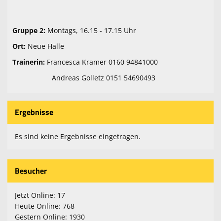
Fitness und Gesundheitssport
Volleyball
Gruppe 2:
Montags, 16.15 - 17.15 Uhr
Ort:
Neue Halle
Freizeitsport
Trainerin:
Francesca Kramer 0160 94841000
Kontaktformular
Andreas Golletz 0151 54690493
Mitglied werden
Datenänderung für Mitglieder
Ergebnisse
Sponsoren
Es sind keine Ergebnisse eingetragen.
Wir suchen Dich!
Besucher
Miete mich
100 Jahre TSV
Jetzt Online: 17
Heute Online: 768
Anmeldung Jugendturnier 2026
Gestern Online: 1930