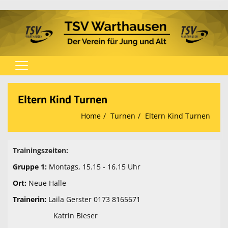
Home
Eltern Kind Turnen
Verein
Home
Turnen
Eltern Kind Turnen
Spielplan
Fußball
Trainingszeiten:
Gruppe 1:
Montags, 15.15 - 16.15 Uhr
Tischtennis
Ort:
Neue Halle
Turnen
Trainerin:
Laila Gerster 0173 8165671
Karate
Katrin Bieser