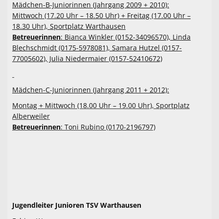
Mädchen-B-Juniorinnen (Jahrgang 2009 + 2010):
Mittwoch (17.20 Uhr – 18.50 Uhr) + Freitag (17.00 Uhr –
18.30 Uhr), Sportplatz Warthausen
Betreuerinnen
: Bianca Winkler (0152-34096570), Linda
Blechschmidt (0175-5978081), Samara Hutzel (0157-
77005602), Julia Niedermaier (0157-52410672)
Mädchen-C-Juniorinnen (Jahrgang 2011 + 2012):
Montag + Mittwoch (18.00 Uhr – 19.00 Uhr), Sportplatz
Alberweiler
Betreuerinnen
: Toni Rubino (0170-2196797)
Jugendleiter Junioren TSV Warthausen