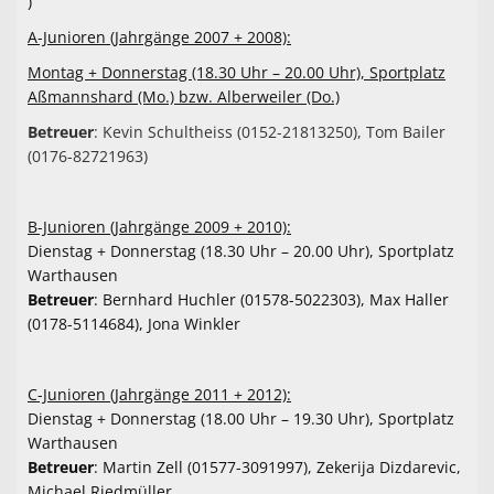
)
Fitness und Gesundheitssport
A-Junioren (Jahrgänge 2007 + 2008):
Volleyball
Montag + Donnerstag (18.30 Uhr – 20.00 Uhr), Sportplatz
Aßmannshard (Mo.) bzw. Alberweiler (Do.)
Freizeitsport
Betreuer
: Kevin Schultheiss (0152-21813250), Tom Bailer
Kontaktformular
(0176-82721963)
Mitglied werden
B-Junioren (Jahrgänge 2009 + 2010):
Datenänderung für Mitglieder
Dienstag + Donnerstag (18.30 Uhr – 20.00 Uhr), Sportplatz
Warthausen
Sponsoren
Betreuer
: Bernhard Huchler (01578-5022303), Max Haller
(0178-5114684), Jona Winkler
Wir suchen Dich!
Miete mich
C-Junioren (Jahrgänge 2011 + 2012):
Dienstag + Donnerstag (18.00 Uhr – 19.30 Uhr), Sportplatz
100 Jahre TSV
Warthausen
Betreuer
: Martin Zell (01577-3091997), Zekerija Dizdarevic,
Anmeldung Jugendturnier 2026
Michael Riedmüller